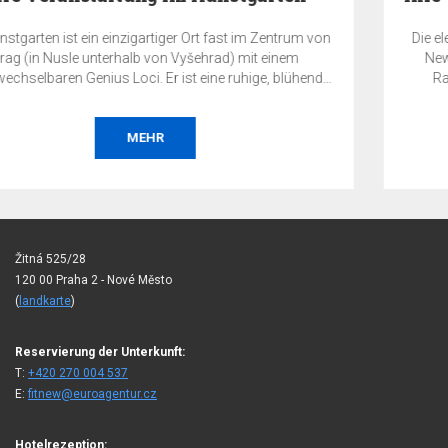
Die eleganten Räumlichkeiten des Restaurants im EA Hotel
New Town bieten einen würdigen und unvergesslichen
Rahmen für Ihre Veranstaltung im Herzen von Prag.
MEHR
Žitná 525/28
120 00 Praha 2 - Nové Město
(
landkarte
)
Reservierung der Unterkunft:
T:
+420 270 004 537
E:
fitnew@euroagentur.cz
Hotelrezeption: