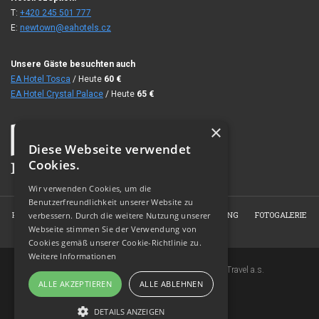
T:
+420 245 501 777
E:
newtown@eahotels.cz
Unsere Gäste besuchten auch
EA Hotel Tosca
/ Heute
60
€
EA Hotel Crystal Palace
/ Heute
65
€
×
Diese Webseite verwendet
Cookies.
Wir verwenden Cookies, um die
Benutzerfreundlichkeit unserer Website zu
HOME
ÜBER DAS HOTEL
ZIMMER
RESERVIERUNG
FOTOGALERIE
verbessern. Durch die weitere Nutzung unserer
Webseite stimmen Sie der Verwendung von
KONTAKT
Cookies gemäß unserer Cookie-Richtlinie zu.
Weitere Informationen
Copyright © 2007-2026 EuroAgentur Hotels&Travel a.s.
ALLE AKZEPTIEREN
ALLE ABLEHNEN
www.bezvapobyt.cz
Allgemeine Buchungsbedingungen
DETAILS ANZEIGEN
Datenschutzerklärung
|
Cookies