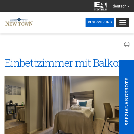
deutsch
Togg
RESERVIERUNG
navig
Einbettzimmer mit Balkon
SPEZIALANGEBOTE