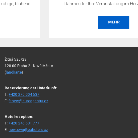
Rahmen für Ihre Veranstaltung im Herzen von Prag.
MEHR
Žitná 525/28
120 00 Praha 2 - Nové Město
(
landkarte
)
Reservierung der Unterkunft:
T:
+420 270 004 537
E:
fitnew@euroagentur.cz
Hotelrezeption:
T:
+420 245 501 777
E:
newtown@eahotels.cz