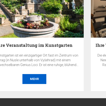
 von
Die eleganten Räumlichkeiten des Restaurants im EA Ho
New Town bieten einen würdigen und unvergessliche
nde
Rahmen für Ihre Veranstaltung im Herzen von Prag.
e
i es
MEHR
ine