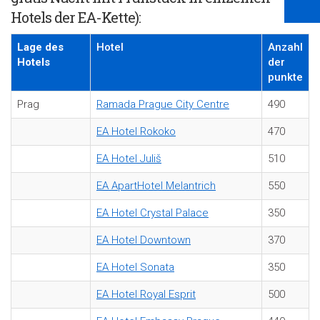
Hotels der EA-Kette)
:
Lage des
Hotel
Anzahl
Hotels
der
punkte
Prag
Ramada Prague City Centre
490
EA Hotel Rokoko
470
EA Hotel Juliš
510
EA ApartHotel Melantrich
550
EA Hotel Crystal Palace
350
EA Hotel Downtown
370
EA Hotel Sonata
350
EA Hotel Royal Esprit
500