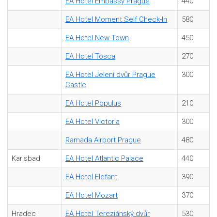
EA Hotel Embassy Prague
440
EA Hotel Moment Self Check-In
580
EA Hotel New Town
450
EA Hotel Tosca
270
EA Hotel Jelení dvůr Prague
300
Castle
EA Hotel Populus
210
EA Hotel Victoria
300
Ramada Airport Prague
480
Karlsbad
EA Hotel Atlantic Palace
440
EA Hotel Elefant
390
EA Hotel Mozart
370
Hradec
EA Hotel Tereziánský dvůr
530