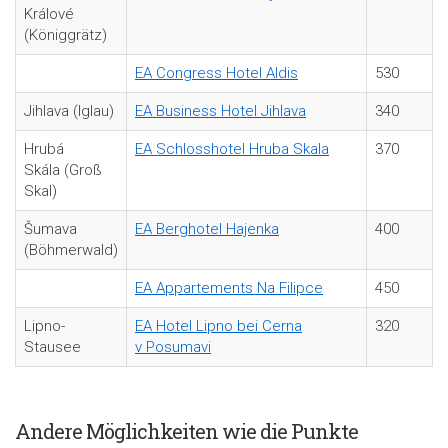
Králové
(Königgrätz)
EA Congress Hotel Aldis
530
Jihlava (Iglau)
EA Business Hotel Jihlava
340
Hrubá
EA Schlosshotel Hruba Skala
370
Skála
(Groß
Skal)
Šumava
EA Berghotel Hajenka
400
(
Böhmerwald)
EA Appartements Na Filipce
450
Lipno-
EA Hotel Lipno bei Cerna
320
Stausee
v Posumavi
A
ndere Möglichkeiten wie die Punkte