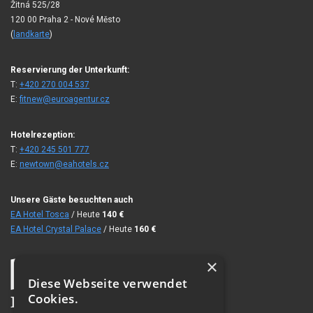
Žitná 525/28
120 00 Praha 2 - Nové Město
(
landkarte
)
Reservierung der Unterkunft:
T:
+420 270 004 537
E:
fitnew@euroagentur.cz
Hotelrezeption:
T:
+420 245 501 777
E:
newtown@eahotels.cz
Unsere Gäste besuchten auch
EA Hotel Tosca
/ Heute
140
€
EA Hotel Crystal Palace
/ Heute
160
€
×
Diese Webseite verwendet
Cookies.