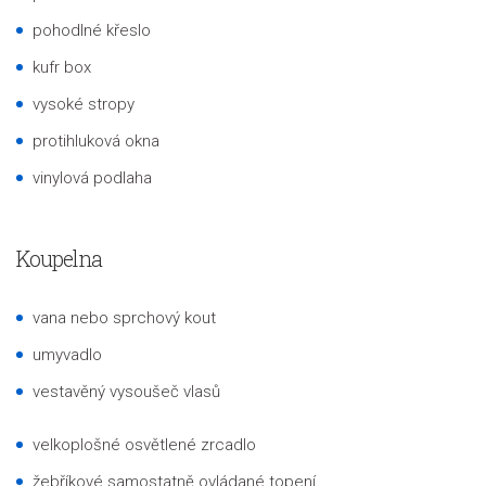
pohodlné křeslo
kufr box
vysoké stropy
protihluková okna
vinylová podlaha
Koupelna
vana nebo sprchový kout
umyvadlo
vestavěný vysoušeč vlasů
velkoplošné osvětlené zrcadlo
žebříkové samostatně ovládané topení