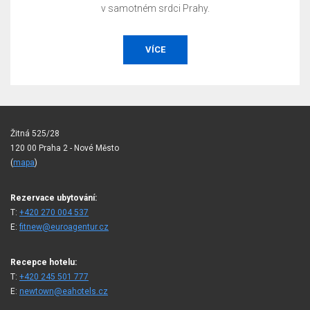
v samotném srdci Prahy.
VÍCE
Žitná 525/28
120 00 Praha 2 - Nové Město
(
mapa
)
Rezervace ubytování:
T:
+420 270 004 537
E:
fitnew@euroagentur.cz
Recepce hotelu:
T:
+420 245 501 777
E:
newtown@eahotels.cz