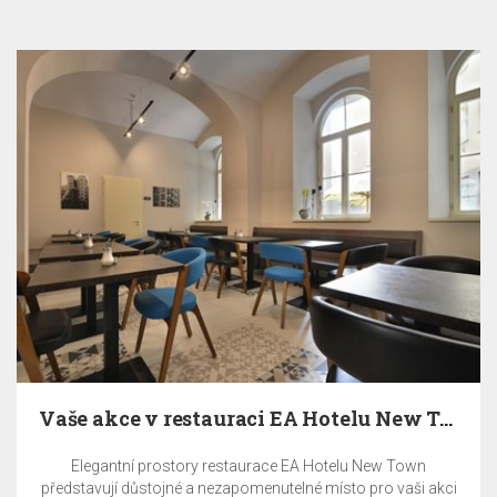
Vaše akce v restauraci EA Hotelu New Town
Elegantní prostory restaurace EA Hotelu New Town
představují důstojné a nezapomenutelné místo pro vaši akci