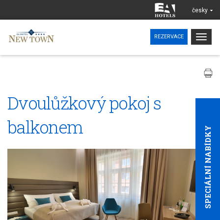
česky
Togg
REZERVACE
navig
Dvoulůžkový pokoj s
balkonem
SPECIÁLNÍ NABÍDKY