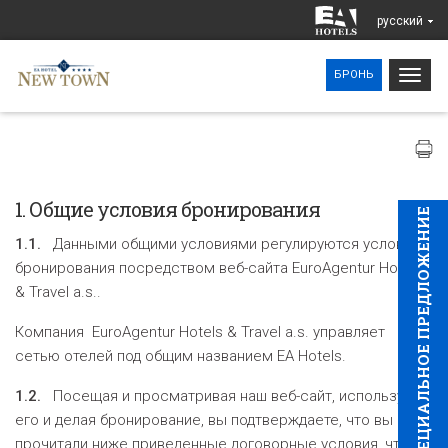
pусский
Togg
БРОНЬ
navig
1. Общие условия бронирования
CПЕЦИAЛЬНОЕ ПРЕДЛОЖЕНИЕ
1.1.
Данными общими условиями регулируются условия
бронирования посредством веб-сайта EuroAgentur Hotels
& Travel a.s..
Компания EuroAgentur Hotels & Travel a.s. управляет
сетью отелей под общим названием EA Hotels.
1.2.
Посещая и просматривая наш веб-сайт, используя
его и делая бронирование, вы подтверждаете, что вы
прочитали ниже приведенные договорные условия, что вы