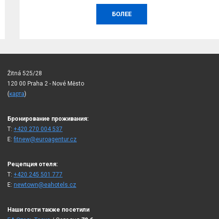
БОЛЕЕ
Žitná 525/28
120 00 Praha 2 - Nové Město
(
карта
)
Бронирование проживания:
T:
+420 270 004 537
E:
fitnew@euroagentur.cz
Рецепция отеля:
T:
+420 245 501 777
E:
newtown@eahotels.cz
Наши гости также посетили