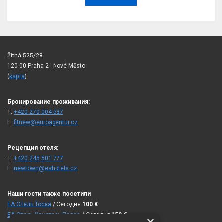
Žitná 525/28
120 00 Praha 2 - Nové Město
(
карта
)
Бронирование проживания:
T:
+420 270 004 537
E:
fitnew@euroagentur.cz
Рецепция отеля:
T:
+420 245 501 777
E:
newtown@eahotels.cz
Наши гости также посетили
ЕА Отель Тоска
/ Сегодня
100
€
ЕА Отель Кристаль Палас
/ Сегодня
150
€
×