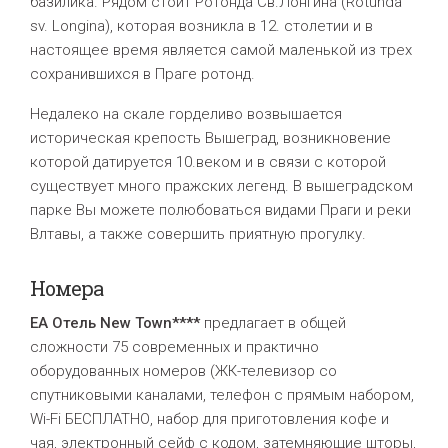
базилика. Рядом стоит Ротонда Св.Лонгина (Rotunda
sv. Longina), которая возникла в 12. столетии и в
настоящее время является самой маленькой из трех
сохранившихся в Праге ротонд.
Недалеко на скале горделиво возвышается
историческая крепость Вышеград, возникновение
которой датируется 10.веком и в связи с которой
существует много пражских легенд. В вышеградском
парке Вы можете полюбоваться видами Праги и реки
Влтавы, а также совершить приятную прогулку.
Номера
EA Отель New Town****
предлагает в общей
сложности 75 современных и практично
оборудованных номеров (ЖК-телевизор со
спутниковыми каналами, телефон с прямым набором,
Wi-Fi БЕСПЛАТНО, набор для приготовления кофе и
чая, электронный сейф с кодом, затемняющие шторы,