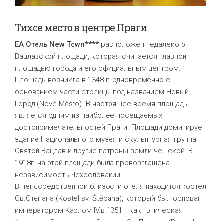
Тихое место в центре Праги
EA Отель New Town****
расположен недалеко от
Вацлавской площади, которая считается главной
площадью города и его официальным центром.
Площадь возникла в 1348 г. одновременно с
основанием части столицы под названием Новый
Город (Nové Městо). В настоящее время площадь
является одним из наиболее посещаемых
достопримечательностей Праги. Площади доминирует
здание Национального музея и скульптурная группа
Святой Вацлав и другие патроны земли чешской. В
1918г. на этой площади была провозглашена
независимость Чехословакии.
В непосредственной близости отеля находится костел
Св.Степана (Kostel sv. Štěpána), который был основан
императором Kaрлом IV.в 1351г. как готическая