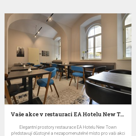
Vaše akce v restauraci EA Hotelu New Town
Elegantní prostory restaurace EA Hotelu New Town
představují důstojné a nezapomenutelné místo pro vaši akci