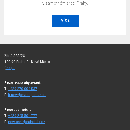
v samotném srdci Prahy.
VÍCE
Žitná 525/28
120 00 Praha 2 - Nové Město
(
mapa
)
Rezervace ubytování:
T:
+420 270 004 537
E:
fitnew@euroagentur.cz
Recepce hotelu:
T:
+420 245 501 777
E:
newtown@eahotels.cz