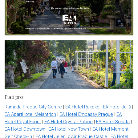
Platí pro:
Ramada Prague City Centre
|
EA Hotel Rokoko
|
EA Hotel Juliš
|
EA ApartHotel Melantrich
|
EA Hotel Embassy Prague
|
EA
Hotel Royal Esprit
|
EA Hotel Crystal Palace
|
EA Hotel Sonata
|
EA Hotel Downtown
|
EA Hotel New Town
|
EA Hotel Moment
Self Check-In
|
EA Hotel Jelení dvůr Prague Castle
|
EA Hotel