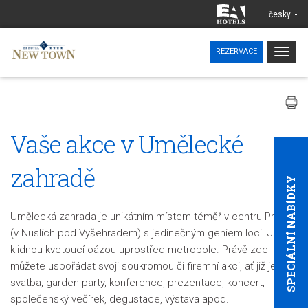
česky
Togg
REZERVACE
navig
Vaše akce v Umělecké
zahradě
SPECIÁLNÍ NABÍDKY
Umělecká zahrada je unikátním místem téměř v centru Prahy
(v Nuslích pod Vyšehradem) s jedinečným geniem loci. Je
klidnou kvetoucí oázou uprostřed metropole. Právě zde
můžete uspořádat svoji soukromou či firemní akci, ať již je to
svatba, garden party, konference, prezentace, koncert,
společenský večírek, degustace, výstava apod.