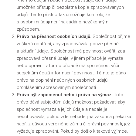
K těmto údajům bude na žádost subjektům údajů
umožněn přístup či bezplatná kopie zpracovávaných
údajů. Tento přístup tak umožňuje kontrolu, že
s osobními údaji není nakládáno nezákonným
způsobem.
Právo na přesnost osobních údajů.
Společnost přijme
veškerá opatření, aby zpracovávala pouze přesné
a aktuální údaje. Společnost má povinnost ověřit, zda
zpracovává přesné údaje, v jiném případě je vymaže
nebo opraví. I v tomto případě má společnost vůči
subjektům údajů informační povinnost. Těmto je dáno
právo na doplnění neúplných osobních údajů
prohlášením adresovaným společnosti.
Právo být zapomenut neboli právo na výmaz.
Toto
právo dává subjektům údajů možnost požadovat, aby
společnost vymazala jejich údaje a nadále je
neuchovávala, pokud zde nebude jiná zákonná překážka
např. z důvodu veřejného zájmu či právní povinnosti, jež
vyžaduje zpracování. Pokud by došlo k takové výjimce,