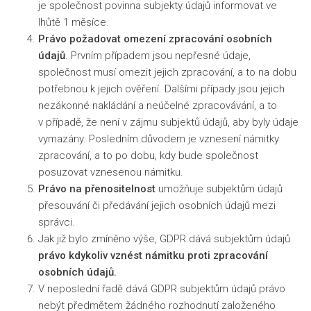
je společnost povinna subjekty údajů informovat ve
lhůtě 1 měsíce.
Právo požadovat omezení zpracování osobních
údajů
. Prvním případem jsou nepřesné údaje,
společnost musí omezit jejich zpracování, a to na dobu
potřebnou k jejich ověření. Dalšími případy jsou jejich
nezákonné nakládání a neúčelné zpracovávání, a to
v případě, že není v zájmu subjektů údajů, aby byly údaje
vymazány. Posledním důvodem je vznesení námitky
zpracování, a to po dobu, kdy bude společnost
posuzovat vznesenou námitku.
Právo na přenositelnost
umožňuje subjektům údajů
přesouvání či předávání jejich osobních údajů mezi
správci.
Jak již bylo zmíněno výše, GDPR dává subjektům údajů
právo kdykoliv vznést námitku proti zpracování
osobních údajů.
V neposlední řadě dává GDPR subjektům údajů právo
nebýt předmětem žádného rozhodnutí založeného