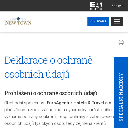
česky
Togg
REZERVACE
navig
Deklarace o ochraně
osobních údajů
SPECIÁLNÍ NABÍDKY
Prohlášení o ochraně osobních údajů
Obchodní společnost
EuroAgentur Hotels & Travel a.s.
si je
plně vědoma zcela zásadního a dynamicky narůstajícího
významu ochrany soukromí, resp. ochrany a zabezpečení
osobních údajů fyzických osob, tedy zejména klientů,