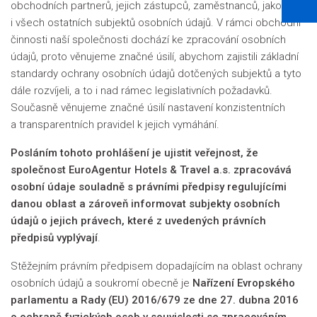
obchodních partnerů, jejich zástupců, zaměstnanců, jakož
i všech ostatních subjektů osobních údajů. V rámci obchodní
činnosti naší společnosti dochází ke zpracování osobních
údajů, proto věnujeme značné úsilí, abychom zajistili základní
standardy ochrany osobních údajů dotčených subjektů a tyto
dále rozvíjeli, a to i nad rámec legislativních požadavků.
Současně věnujeme značné úsilí nastavení konzistentních
a transparentních pravidel k jejich vymáhání.
Posláním tohoto prohlášení je ujistit veřejnost, že
společnost EuroAgentur Hotels
& Travel
a.s. zpracovává
osobní údaje souladně s právními předpisy regulujícími
danou oblast a zároveň
informovat subjekty osobních
údajů o jejich právech, které z uvedených právních
předpisů vyplývají
.
Stěžejním právním předpisem dopadajícím na oblast ochrany
osobních údajů a soukromí obecně je
Nařízení Evropského
parlamentu a Rady (EU) 2016/679 ze dne 27. dubna 2016