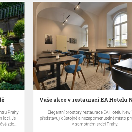
Vaše akce v restauraci EA Hotelu New Town
Elegantní prostory restaurace EA Hotelu New Town
představují důstojné a nezapomenutelné místo pro vaši akci
v samotném srdci Prahy.