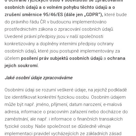
o ochraně fyzických osob v souvislosti se zpracováním
osobních údajů a o volném pohybu těchto údajů a o
zrušení směrnice 95/46/ES (dále jen „
GDPR“),
které bude
do právního řádu ČR v budoucnu implementováno
prostřednictvím zákona o zpracování osobních údajů.
Uvedené právní předpisy jsou v naší společnosti
konkretizovány a doplněny interními předpisy ochrany
osobních údajů, které jsou postupně implementovány za
účelem
posílení práv subjektů osobních údajů
a
ochrana
jejich soukromí.
Jaké osobní údaje zpracováváme
Osobními údaji se rozumí veškeré údaje, na jejichž podkladě
lze identifikovat konkrétní fyzickou osobu. Osobním údajem
může být např. jméno, příjmení, datum narození, e-malová
adresa, informace o pracovním zařazení nebo docházce do
zaměstnání, ale např. i informace o finančních transakcích
fyzické osoby. Naše společnost se důsledně věnuje
implementaci pravidel vycházejících ze základních zásad