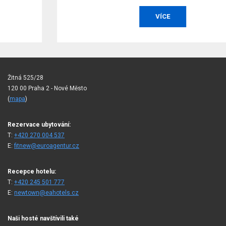
VÍCE
Žitná 525/28
120 00 Praha 2 - Nové Město
(
mapa
)
Rezervace ubytování:
T:
+420 270 004 537
E:
fitnew@euroagentur.cz
Recepce hotelu:
T:
+420 245 501 777
E:
newtown@eahotels.cz
Naši hosté navštívili také