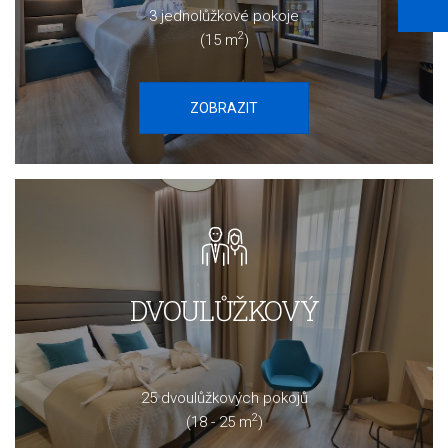
3 jednolůžkové pokoje
2
(15 m
)
ZOBRAZIT
DVOULŮŽKOVÝ
25 dvoulůžkových pokojů
2
(18 - 25 m
)