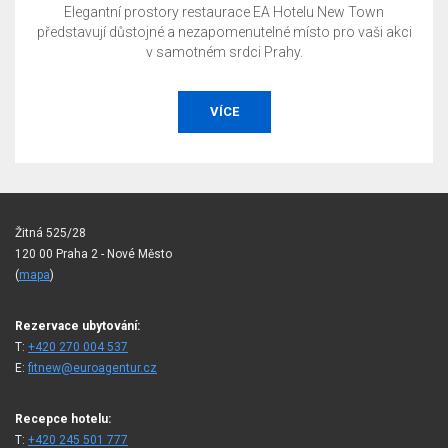
Elegantní prostory restaurace EA Hotelu New Town
představují důstojné a nezapomenutelné místo pro vaši akci
v samotném srdci Prahy.
VÍCE
Žitná 525/28
120 00 Praha 2 - Nové Město
(
mapa
)
Rezervace ubytování:
T:
+420 270 004 537
E:
fitnew@euroagentur.cz
Recepce hotelu:
T:
+420 245 501 777