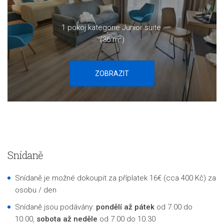
1 pokoj kategorie Junior suite
2
(36 m
)
ZOBRAZIT
Snídaně
S
nídaně je možné dokoupit za příplatek 16€ (cca 400 Kč) za
osobu / den
Snídaně jsou podávány:
pondělí až pátek
od 7.00 do
10.00,
sobota až neděle
od 7.00 do 10.30