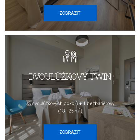
ZOBRAZIT
DVOULŮŽKOVÝ TWIN
33 dvoulůžkových pokojů + 1 bezbariérový
2
(18 - 25 m
)
ZOBRAZIT