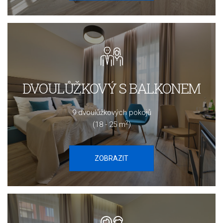
DVOULŮŽKOVÝ S BALKONEM
9 dvoulůžkových pokojů
2
(18 - 25 m
)
ZOBRAZIT